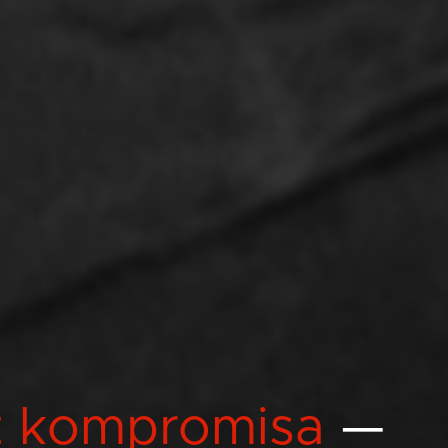
z kompromisa
—