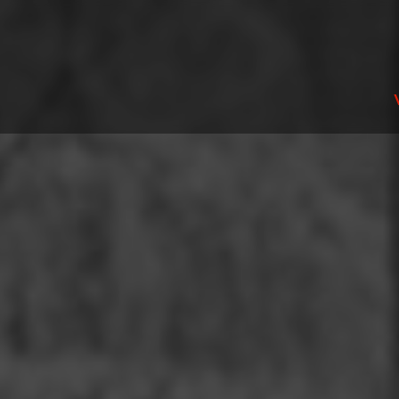
V
U
A