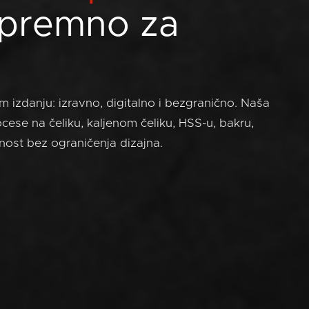
OK
Cancel
 spremno za
m izdanju: izravno, digitalno i bezgranično. Naša
cese na čeliku, kaljenom čeliku, HSS-u, bakru,
znost bez ograničenja dizajna.