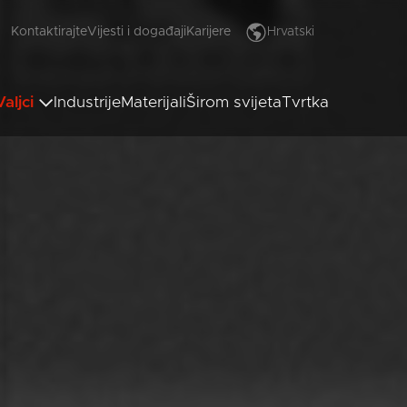
Kontaktirajte
Vijesti i događaji
Karijere
Hrvatski
English
Deutsch
Valjci
Industrije
Materijali
Širom svijeta
Tvrtka
Français
Italiano
Español
aljci za utiskivanje
nija Valjci
Polski
nilox valjci
Türkçe
Русский
العربية
漢語
Čeština
Malaysia