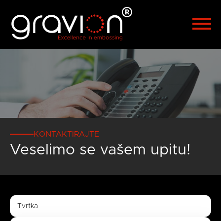
Español
Polski
Türkçe
Русский
العربية
漢語
Čeština
Malaysia
KONTAKTIRAJTE
Veselimo se vašem upitu!
Tvrtka