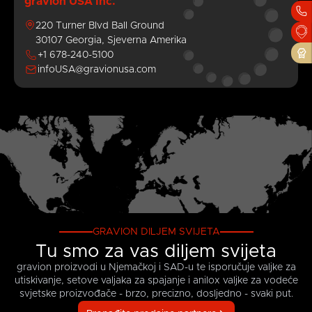
gravion USA Inc.
220 Turner Blvd Ball Ground
OK
Cancel
30107 Georgia, Sjeverna Amerika
+1 678-240-5100
infoUSA@gravionusa.com
GRAVION DILJEM SVIJETA
Tu smo za vas diljem svijeta
gravion proizvodi u Njemačkoj i SAD-u te isporučuje valjke za
utiskivanje, setove valjaka za spajanje i anilox valjke za vodeće
svjetske proizvođače - brzo, precizno, dosljedno - svaki put.