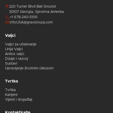
koji se
220 Turner Blvd Ball Ground
izrađuju
30107 Georgia, Sjeverna Amerika
na
+1 678-240-5100
skoj
gumi ili
papiru
infoUSA@gravionusa.com
na
o
našim
Valjci
internim
testnim
Valjci za utiskivanje
valjcima.
Unija Valjci
Anilox valjci
Dizajn i razvoj
Sustavi
Upravljanje životnim ciklusom
Tvrtka
Tvrtka
Karijere
Vijesti i događaji
Kontaktirajte