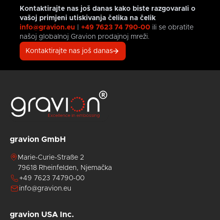
t
u svim
za
od
vrlo
Kontaktirajte nas još danas kako biste razgovarali o
primjenama.
Sendzimir
1000
specijalizirani
vašoj primjeni utiskivanja čelika na čelik
valjke
mikrometara
sektor.
info@gravion.eu
|
+49 7623 74 790-00
ili se obratite
za
bez
Gravionove
našoj globalnoj Gravion prodajnoj mreži.
utiskivanje.
problema.
nenadmašne
Nakon
sposobnosti
Kontaktirajte nas još danas
odgovarajuće
u ovoj
završne
industriji
obrade,
uključuju
na
strukture
brušene
za
površine
utiskivanje
laserski
aluminija,
utiskujemo
papira
valjke
i
gravion GmbH
s
kompozitnih
izuzetno
materijala.
Marie-Curie-Straße 2
tvrdim
Također
79618 Rheinfelden, Njemačka
površinama,
s
+49 7623 74790-00
uključujući
veseljem
valjke
unaprijed
info@gravion.eu
od
izvodimo
HSS
probne
gravion USA Inc.
čelika.
utiske,