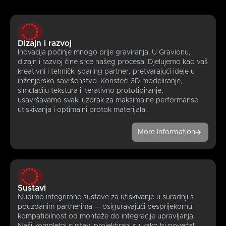
Dizajn i razvoj
Inovacija počinje mnogo prije graviranja. U Gravionu,
dizajn i razvoj čine srce našeg procesa. Djelujemo kao vaš
kreativni i tehnički sparing partner, pretvarajući ideje u
inženjersko savršenstvo. Koristeći 3D modeliranje,
simulaciju tekstura i iterativno prototipiranje,
usavršavamo svaki uzorak za maksimalne performanse
utiskivanja i optimalni protok materijala.
More Information
Sustavi
Nudimo integrirane sustave za utiskivanje u suradnji s
pouzdanim partnerima — osiguravajući besprijekornu
kompatibilnost od montaže do integracije upravljanja.
Naši kompletni sustavi projektirani su kako bi povećali