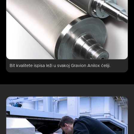
Bit kvalitete ispisa leži u svakoj Gravion Anilox ćeliji.