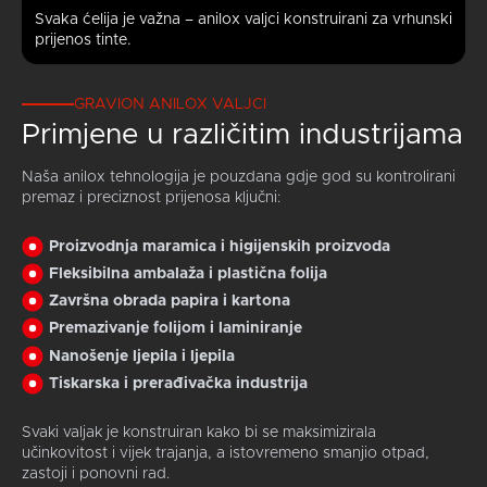
Svaka ćelija je važna – anilox valjci konstruirani za vrhunski
prijenos tinte.
GRAVION ANILOX VALJCI
Primjene u različitim industrijama
Naša anilox tehnologija je pouzdana gdje god su kontrolirani
premaz i preciznost prijenosa ključni:
Proizvodnja maramica i higijenskih proizvoda
Fleksibilna ambalaža i plastična folija
Završna obrada papira i kartona
Premazivanje folijom i laminiranje
Nanošenje ljepila i ljepila
Tiskarska i prerađivačka industrija
Svaki valjak je konstruiran kako bi se maksimizirala
učinkovitost i vijek trajanja, a istovremeno smanjio otpad,
zastoji i ponovni rad.