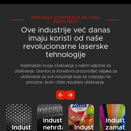
PRECIZNO UTISKIVANJE ZA VAŠU
INDUSTRIJU
Ove industrije već danas
imaju koristi od naše
revolucionarne laserske
tehnologije
Nadmašite svoja očekivanja s našim valjcima za
utiskivanje. Gravion je inovativni proizvođač valjaka za
utiskivanje za sve industrije koje se oslanjaju na
precizne, brze i čiste rezultate utiskivanja.
Industrija
Industri
Industrija
nehrđajućeg
Industrija
zamata