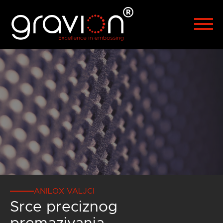
Español
Polski
Türkçe
Русский
العربية
漢語
Čeština
Malaysia
ANILOX VALJCI
Srce preciznog