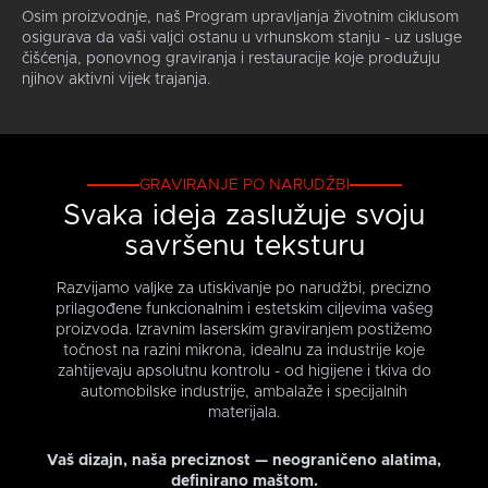
Osim proizvodnje, naš Program upravljanja životnim ciklusom
osigurava da vaši valjci ostanu u vrhunskom stanju - uz usluge
čišćenja, ponovnog graviranja i restauracije koje produžuju
njihov aktivni vijek trajanja.
GRAVIRANJE PO NARUDŽBI
Svaka ideja zaslužuje svoju
savršenu teksturu
Razvijamo valjke za utiskivanje po narudžbi, precizno
prilagođene funkcionalnim i estetskim ciljevima vašeg
proizvoda. Izravnim laserskim graviranjem postižemo
točnost na razini mikrona, idealnu za industrije koje
zahtijevaju apsolutnu kontrolu - od higijene i tkiva do
automobilske industrije, ambalaže i specijalnih
materijala.
Vaš dizajn, naša preciznost — neograničeno alatima,
definirano maštom.