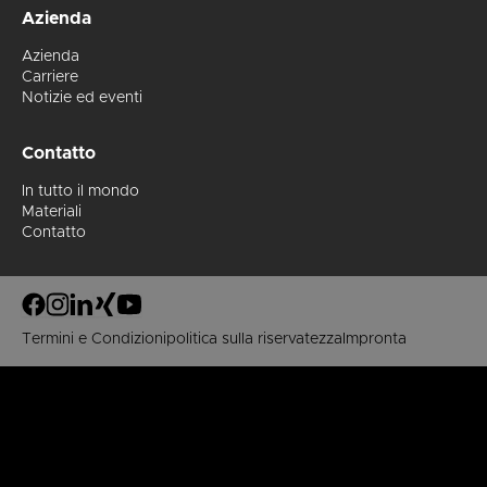
che
Azienda
vengono
create
Azienda
su
Carriere
gomma
Notizie ed eventi
o carta
sui
Contatto
nostri
rulli di
In tutto il mondo
prova
Materiali
interni.
Contatto
e
Termini e Condizioni
politica sulla riservatezza
Impronta
a