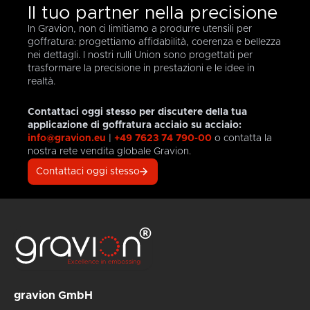
Il tuo partner nella precisione
tempo
in
grado
libertà
ni.
libero,
grado
di
di
In Gravion, non ci limitiamo a produrre utensili per
garantiamo
di
produrre
progettazion
goffratura: progettiamo affidabilità, coerenza e bellezza
la
produrre
senza
e la
nei dettagli. I nostri rulli Union sono progettati per
massima
rulli di
problemi
capacità
trasformare la precisione in prestazioni e le idee in
precisione
piccole
qualsiasi
di
realtà.
in tutte
dimensioni
cosa,
lavorare
le
con
da
direttamente
Contattaci oggi stesso per discutere della tua
applicazioni.
larghezze
strutture
l'acciaio
applicazione di goffratura acciaio su acciaio:
fino a
estremamente
con il
info@gravion.eu
|
+49 7623 74 790-00
o contatta la
50
delicate
laser
nostra rete vendita globale Gravion.
mm,
a
rappresenta
nonché
strutture
un
Contattaci oggi stesso
rulli
3D
incredibile
speciali
con
aiuto
per
profondità
per
rulli
di oltre
questo
ni
per
1000
settore
goffratura
micrometri.
altamente
Sendzimir.
specializzato.
Eseguiamo
Le
la
competenze
gravion GmbH
te
goffratura
ineguagliabili