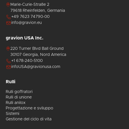
laser di
di
Marie-Curie-Straße 2
rulli
gravion
79618 Rheinfelden, Germania
con
in
+49 7623 74790-00
superfici
questo
estremamente
settore
info@gravion.eu
dure,
includono
inclusi
la
gravion USA Inc.
rulli in
goffratura
acciaio
di
220 Turner Blvd Ball Ground
HSS,
strutture
30107 Georgia, Nord America
sulle
per
+1 678-240-5100
superfici
alluminio,
levigate
carta e
infoUSA@gravionusa.com
stico,
dopo
materiali
un
compositi.
Rulli
adeguato
Siamo
processo
inoltre
Rulli goffratori
di
lieti di
Rulli di unione
finitura.
eseguire
Rulli anilox
in
Progettazione e sviluppo
anticipo
Sistemi
goffrature
Gestione del ciclo di vita
di
prova,