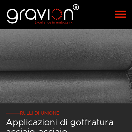
Polski
Türkçe
Hrvatski
Русский
العربية
漢語
Čeština
Malaysia
RULLI DI UNIONE
Applicazioni di goffratura