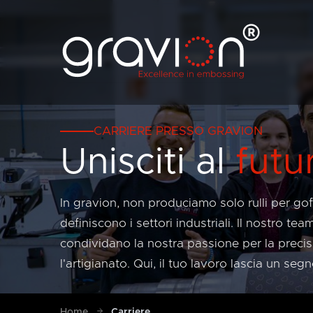
CARRIERE PRESSO GRAVION
Unisciti al
futu
In gravion, non produciamo solo rulli per gof
definiscono i settori industriali. Il nostro te
condividano la nostra passione per la precisi
l'artigianato. Qui, il tuo lavoro lascia un se
Home
Carriere