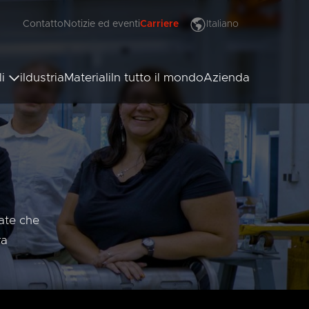
Contatto
Notizie ed eventi
Carriere
Italiano
English
Deutsch
li
iIdustria
Materiali
In tutto il mondo
Azienda
Français
Español
Polski
i goffratori
i di unione
Türkçe
i anilox
Hrvatski
Русский
العربية
漢語
cate che
Čeština
ra
Malaysia