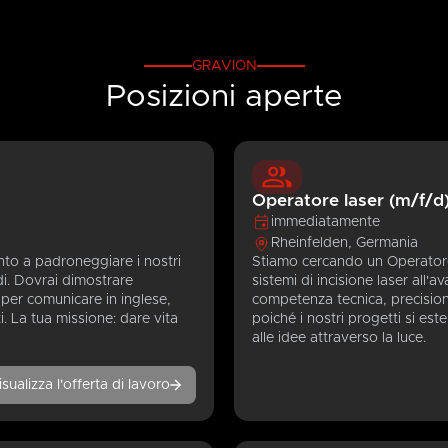
GRAVION
Posizioni aperte
Operatore laser (m/f/d
immediatamente
Rheinfelden, Germania
to a padroneggiare i nostri
Stiamo cercando un Operatore 
idi. Dovrai dimostrare
sistemi di incisione laser all'a
aper comunicare in inglese,
competenza tecnica, precisione
i. La tua missione: dare vita
poiché i nostri progetti si est
alle idee attraverso la luce.
isualizza l'offerta di lavoro