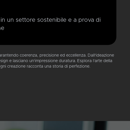
 in un settore sostenibile e a prova di
ne
arantendo coerenza, precisione ed eccellenza. Dall'ideazione
esign e lasciano un'impressione duratura. Esplora l'arte della
ogni creazione racconta una storia di perfezione.