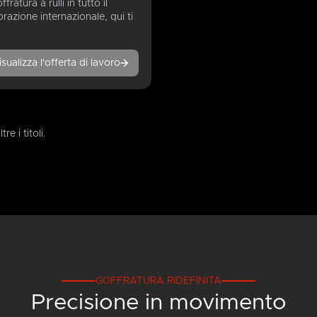
ratura a rulli in tutto il
orazione internazionale, qui ti
isualizza l'offerta di lavoro
e i titoli.
GOFFRATURA RIDEFINITA
OK
Cancel
Precisione in movimento