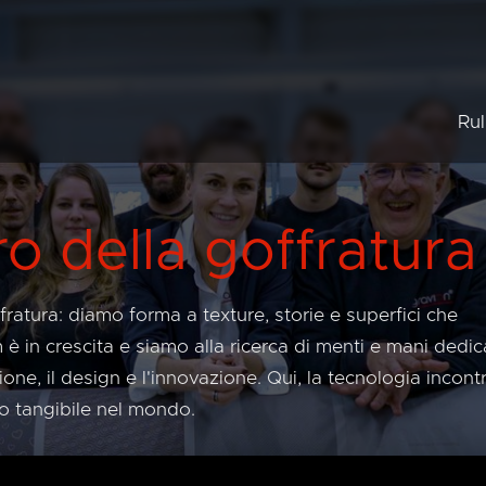
Rul
Rull
Rull
Rull
ro della goffratura
fratura: diamo forma a texture, storie e superfici che
am è in crescita e siamo alla ricerca di menti e mani dedi
one, il design e l'innovazione. Qui, la tecnologia incont
gno tangibile nel mondo.