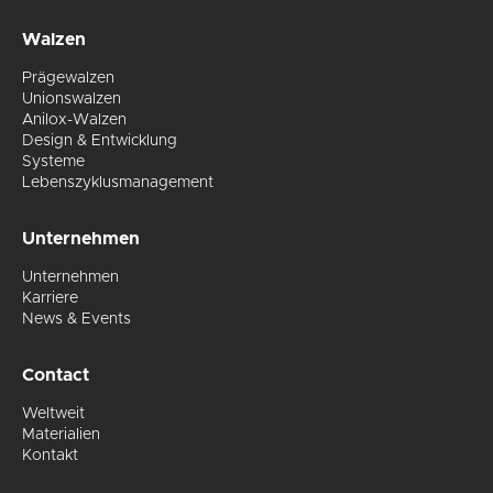
Testwalzen
auf
Walzen
en,
Gummi
oder
Prägewalzen
Papier
Unionswalzen
erstellt
Anilox-Walzen
werden.
Design & Entwicklung
Systeme
ener
Lebenszyklusmanagement
n
Unternehmen
Unternehmen
Karriere
News & Events
Contact
ungen
h
Weltweit
Materialien
Kontakt
en