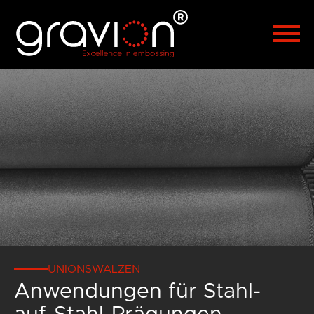
Polski
Türkçe
Hrvatski
Русский
العربية
漢語
Čeština
Malaysia
UNIONSWALZEN
Anwendungen für Stahl-