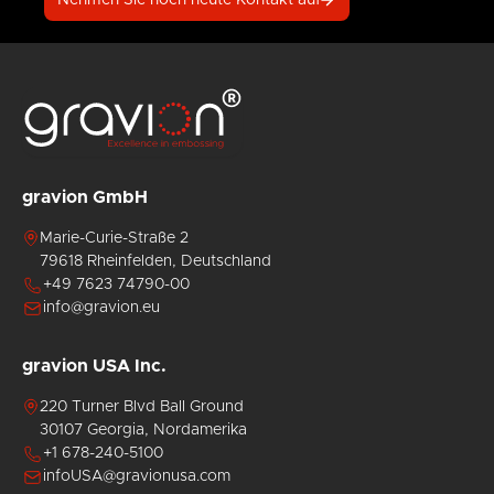
mit
über
Fähigkeiten
extrem
1000
von
n
harten
Mikrometern.
gravion
Oberflächen,
in
darunter
dieser
HSS-
Branche
eranwendungen
Stahlwalzen,
gehören
nach
Prägestruktu
einem
für
gravion GmbH
entsprechenden
Aluminium,
Endbearbeitungsprozess
Papier
Marie-Curie-Straße 2
rflächen
auf
und
79618 Rheinfelden, Deutschland
den
Verbundwerks
+49 7623 74790-00
geschliffenen
Gerne
Oberflächen
führen
info@gravion.eu
n
mit
wir
einem
auch
gravion USA Inc.
Laser.
vorab
Testprägung
220 Turner Blvd Ball Ground
industrie
durch,
30107 Georgia, Nordamerika
die auf
+1 678-240-5100
unseren
n
hauseigenen
infoUSA@gravionusa.com