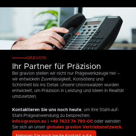
eranwendungen
Küchentücher,
wie die
hygienische
jedoch
Servietten,
möglichen
Folien
ebenfalls
Interfolded
Rollengrößen.
und
beliefert.
Sheets,
Wir
Siebdruckfolien
Unsere
Tischdecken
sind in
ganz
Gestaltungsfr
und
der
nach
und
Produkte
Lage,
Ihren
die
für den
kleine
Anforderungen.
Möglichkeit,
Außer-
Rollen
Wir
Stahl
Haus-
mit
können
direkt
GRAVION
Bereich
einer
problemlos
mit
Ihr Partner für Präzision
– wir
Breite
alles
Lasern
gen.
gewährleisten
von
herstellen,
zu
Bei gravion stellen wir nicht nur Prägewerkzeuge her –
höchste
nur 50
von
bearbeiten,
wir entwickeln Zuverlässigkeit, Konsistenz und
Präzision
mm
extrem
sind
Schönheit bis ins Detail. Unsere Unionswalzen wurden
bei
sowie
feinen
für
entwickelt, um Präzision in Leistung und Ideen in Realität
allen
Spezialrollen
Strukturen
diesen
umzusetzen.
Anwendungen.
für
bis hin
hochspezialis
Sendzimir-
zu 3D-
Bereich
Kontaktieren Sie uns noch heute
, um Ihre Stahl-auf-
Prägewalzen
Strukturen
eine
Stahl-Prägeanwendung zu besprechen:
herzustellen.
mit
enorme
info@gravion.eu
|
+49 7623 74 790-00
oder wenden
Wir
einer
Hilfe.
Sie sich an unser
globales gravion Vertriebsnetzwerk.
prägen
Tiefe
Zu den
Prägewalzen
von
einzigartigen
Nehmen Sie noch heute Kontakt auf