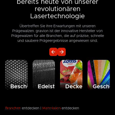
bereits heute von unserer
revolutionären
Lasertechnologie
Übertreffen Sie Ihre Erwartungen mit unseren
Prägewalzen. gravion ist der innovative Hersteller von
Prägewalzen für alle Branchen, die auf präzise, schnelle
und saubere Prägeergebnisse angewiesen sind.
Beschichtungsindustrie
Edelstahlindustrie
Deckelindustrie
Geschen
Von
Die
Produzieren
Die
Einzel-
Edelstahlprägeindustrie
und
Geschenkverp
kturen
bis
ist
veredeln
ist ein
Dreifachstrukturen,
unglaublich
Sie mit
Nischenberei
für
vielfältig,
unseren
den
Branchen
entdecken |
Materialien
entdecken
Toilettenpapier,
ebenso
Walzen
gravion