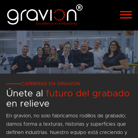
Polski
Türkçe
Hrvatski
Русский
العربية
漢語
Čeština
Malaysia
CARRERAS EN GRAVION
Únete al
futuro del grabado
en relieve
En gravion, no solo fabricamos rodillos de grabado;
damos forma a texturas, historias y superficies que
definen industrias. Nuestro equipo está creciendo y