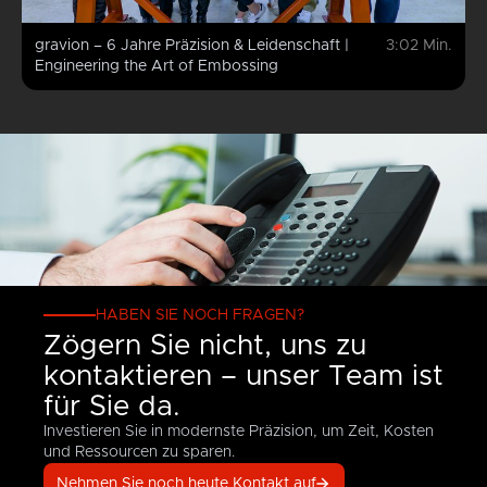
n
mit
wir
einem
auch
gravion – 6 Jahre Präzision & Leidenschaft |
3:02 Min.
Laser.
vorab
Engineering the Art of Embossing
Testprägung
industrie
durch,
die auf
unseren
n
hauseigenen
Testwalzen
auf
en,
Gummi
oder
Papier
erstellt
werden.
HABEN SIE NOCH FRAGEN?
ener
Zögern Sie nicht, uns zu
n
kontaktieren – unser Team ist
für Sie da.
Investieren Sie in modernste Präzision, um Zeit, Kosten
und Ressourcen zu sparen.
Nehmen Sie noch heute Kontakt auf