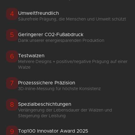
4
Umweltfreundlich
Säurefreie Prägung, die Menschen und Umwelt schützt
5
Geringerer CO2-Fußabdruck
Dank unserer energiesparenden Produktion
6
Testwalzen
Mehrere Designs + positive/negative Prägung auf einer
Walze
7
Prozesssichere Präzision
3D-Inline-Messung für höchste Konsistenz
8
Spezialbeschichtungen
Verlängerung der Lebensdauer der Walzen und
Steigerung der Leistung
9
Top100 Innovator Award 2025