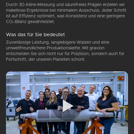
Durch 3D-Inline-Messung und säurefreies Prägen erzielen wir
allen
Spezialrollen
Strukturen
diesen
makellose Ergebnisse bei minimalem Ausschuss. Jeder Schritt
Anwendungen.
für
bis hin
hochspezialis
ist auf Effizienz optimiert, was Konsistenz und eine geringere
Sendzimir-
zu 3D-
Bereich
CO
-Bilanz gewährleistet.
Prägewalzen
Strukturen
eine
2
herzustellen.
mit
enorme
Wir
einer
Hilfe.
Was das für Sie bedeutet
prägen
Tiefe
Zu den
Zuverlässige Leistung, langlebigere Walzen und eine
Prägewalzen
von
einzigartigen
umweltfreundlichere Produktionskette. Mit gravion
mit
über
Fähigkeiten
entscheiden Sie sich nicht nur für Präzision, sondern auch für
extrem
1000
von
Fortschritt, der unseren Planeten schont.
n
harten
Mikrometern.
gravion
Oberflächen,
in
darunter
dieser
HSS-
Branche
eranwendungen
Stahlwalzen,
gehören
nach
Prägestruktu
einem
für
entsprechenden
Aluminium,
Endbearbeitungsprozess
Papier
rflächen
auf
und
den
Verbundwerks
geschliffenen
Gerne
Oberflächen
führen