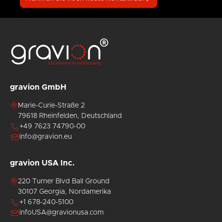
ungen
h
en
dingungen
gravion GmbH
Marie-Curie-Straße 2
79618 Rheinfelden, Deutschland
+49 7623 74790-00
info@gravion.eu
gravion USA Inc.
220 Turner Blvd Ball Ground
30107 Georgia, Nordamerika
+1 678-240-5100
infoUSA@gravionusa.com