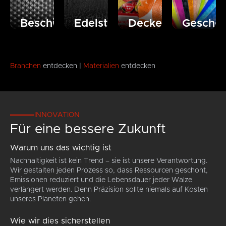
Beschichtungsindustrie
Edelstahlindustrie
Deckelindustrie
Geschen
Von
Die
Produzieren
Die
Einzel-
Edelstahlprägeindustrie
und
Geschenkverp
kturen
bis
ist
veredeln
ist ein
Dreifachstrukturen,
unglaublich
Sie mit
Nischenberei
für
vielfältig,
unseren
den
Branchen
entdecken |
Materialien
entdecken
Toilettenpapier,
ebenso
Walzen
gravion
eranwendungen
Küchentücher,
wie die
hygienische
jedoch
Servietten,
möglichen
Folien
ebenfalls
Interfolded
Rollengrößen.
und
beliefert.
Sheets,
Wir
Siebdruckfolien
Unsere
INNOVATION
Tischdecken
sind in
ganz
Gestaltungsfr
Für eine bessere Zukunft
und
der
nach
und
Produkte
Lage,
Ihren
die
Warum uns das wichtig ist
für den
kleine
Anforderungen.
Möglichkeit,
Außer-
Rollen
Wir
Stahl
Nachhaltigkeit ist kein Trend – sie ist unsere Verantwortung.
Haus-
mit
können
direkt
Wir gestalten jeden Prozess so, dass Ressourcen geschont,
Bereich
einer
problemlos
mit
Emissionen reduziert und die Lebensdauer jeder Walze
– wir
Breite
alles
Lasern
verlängert werden. Denn Präzision sollte niemals auf Kosten
gen.
gewährleisten
von
herstellen,
zu
unseres Planeten gehen.
höchste
nur 50
von
bearbeiten,
Präzision
mm
extrem
sind
Wie wir dies sicherstellen
bei
sowie
feinen
für