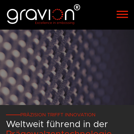
Polski
Türkçe
Hrvatski
Русский
العربية
漢語
Čeština
Malaysia
PRÄZISION TRIFFT INNOVATION
Weltweit führend in der