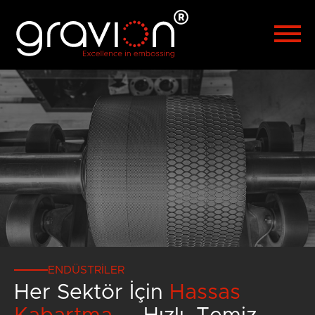
Español
Polski
Hrvatski
Русский
العربية
漢語
Čeština
Malaysia
ENDÜSTRILER
Her Sektör İçin
Hassas