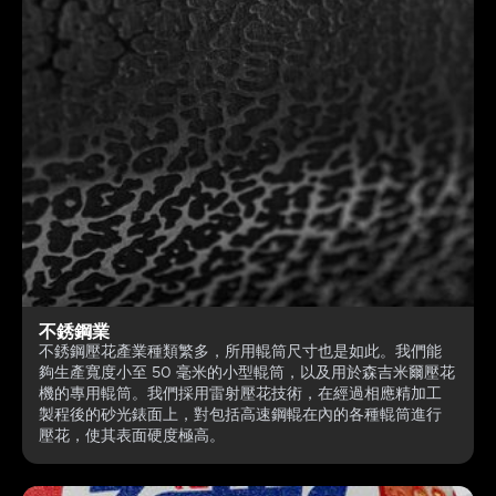
不銹鋼業
不銹鋼壓花產業種類繁多，所用輥筒尺寸也是如此。我們能
夠生產寬度小至 50 毫米的小型輥筒，以及用於森吉米爾壓花
機的專用輥筒。我們採用雷射壓花技術，在經過相應精加工
製程後的砂光錶面上，對包括高速鋼輥在內的各種輥筒進行
壓花，使其表面硬度極高。