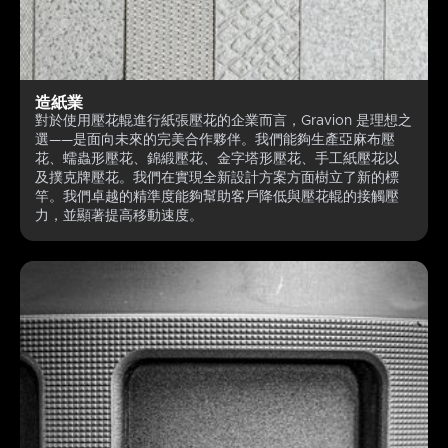
造紙業
對於使用壓花輥進行紙張壓花的企業而言，Gravion 是理想之
選——是面向未來的完美合作夥伴。我們能夠生產亞麻布壓
花、蠕蟲形壓花、錦緞壓花、金字塔形壓花、手工紙壓花以
及撲克牌壓花。我們在實現全新設計方案方面樹立了新的標
竿。我們卓越的精準度能夠幫助客戶降低與壓花輥的接觸壓
力，並顯著提高移動速度。