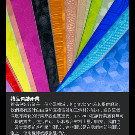
禮品包裝產業
禮品包裝行業是一個小眾領域，但gravion也為其提供服務。
我們擁有設計自由度和直接雷射加工鋼材的能力，這對這個
高度專業化的行業來說至關重要。 gravion在該行業擁有無可
比擬的實力，包括在鋁、紙和複合材料上壓印圖案。我們也
非常樂意提前進行壓印測試，這些測試是在我們內部的測試
輥上，使用橡膠或紙張進行的。