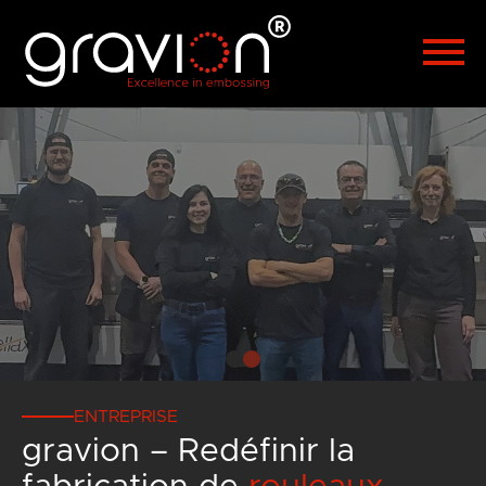
Polski
Türkçe
Hrvatski
Русский
العربية
漢語
Čeština
Malaysia
ENTREPRISE
gravion – Redéfinir la