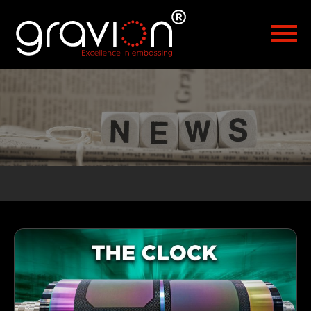
Polski
Türkçe
Hrvatski
Русский
العربية
漢語
Čeština
Malaysia